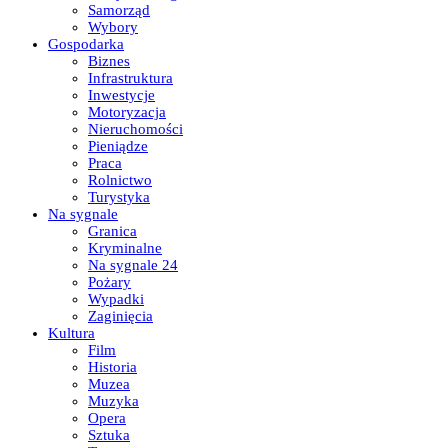
Samorząd
Wybory
Gospodarka
Biznes
Infrastruktura
Inwestycje
Motoryzacja
Nieruchomości
Pieniądze
Praca
Rolnictwo
Turystyka
Na sygnale
Granica
Kryminalne
Na sygnale 24
Pożary
Wypadki
Zaginięcia
Kultura
Film
Historia
Muzea
Muzyka
Opera
Sztuka