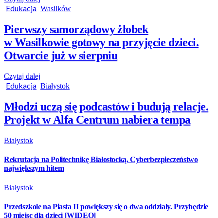
Edukacja
Wasilków
Pierwszy samorządowy żłobek
w Wasilkowie gotowy na przyjęcie dzieci.
Otwarcie już w sierpniu
Czytaj dalej
Edukacja
Białystok
Młodzi uczą się podcastów i budują relacje.
Projekt w Alfa Centrum nabiera tempa
Białystok
Rekrutacja na Politechnikę Białostocką. Cyberbezpieczeństwo
największym hitem
Białystok
Przedszkole na Piasta II powiększy się o dwa oddziały. Przybędzie
50 miejsc dla dzieci [WIDEO]