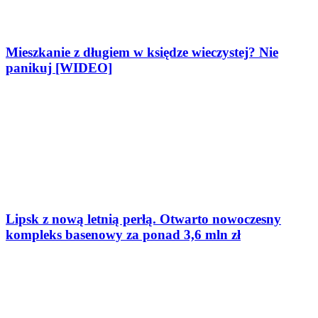
Mieszkanie z długiem w księdze wieczystej? Nie
panikuj [WIDEO]
Lipsk z nową letnią perłą. Otwarto nowoczesny
kompleks basenowy za ponad 3,6 mln zł