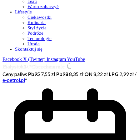
Teatr
Warto zobaczyć
Lifestyle
Ciekawostki
Kulinaria
Styl życia
Podróże
Technologie
Uroda
Skontaktuj się
Facebook
X (Twitter)
Instagram
YouTube
Białystok
14°C
bezchmurnie
Ceny paliw:
Pb95
7,55 zł
Pb98
8,35 zł
ON
8,22 zł
LPG
2,99 zł
/
e-petrol.pl
*