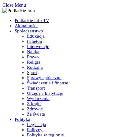
Close Menu
Podlaskie info TV
Aktualności
Społeczeństwo
Edukacja
Felieton
Interwencje
Nauka
Prawo
Religia
Rodzina
Sport
Sprawy społeczne
Świadczenia i finanse
Transport
Urzędy / Instytucje
Wydarzenia
Z kraju
Zdrowie
Ze świata
Polityka
Legislacja
Politycy
Polityka w regionie