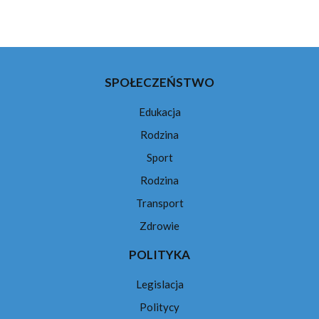
Facebook
YouTube
X
Instagram
(Twitter)
SPOŁECZEŃSTWO
Edukacja
Rodzina
Sport
Rodzina
Transport
Zdrowie
POLITYKA
Legislacja
Politycy